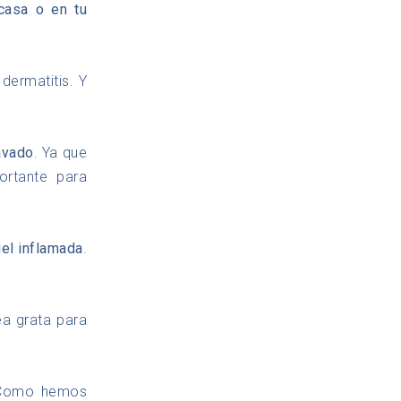
casa o en tu
dermatitis. Y
avado
. Ya que
ortante para
iel inflamada
.
ea grata para
. Como hemos