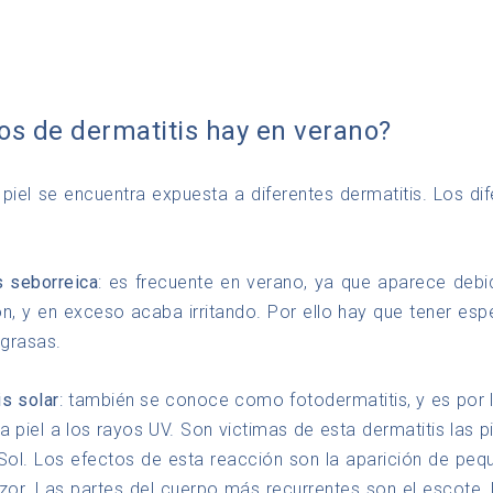
os de dermatitis hay en verano?
 piel se encuentra expuesta a diferentes dermatitis. Los dif
s seborreica
: es frecuente en verano, ya que aparece deb
n, y en exceso acaba irritando. Por ello hay que tener esp
 grasas.
is solar
: también se conoce como fotodermatitis, y es por 
la piel a los rayos UV. Son victimas de esta dermatitis las p
 Sol. Los efectos de esta reacción son la aparición de pe
zor. Las partes del cuerpo más recurrentes son el escote,