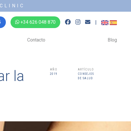
CLINIC
|
5
+34 626 048 870
Contacto
Blog
r la
AÑO
ARTÍCULO
2019
CONSEJOS
DE SALUD