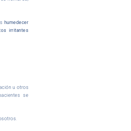
es
humedecer
os irritantes
ación u otros
pacientes se
osotros.