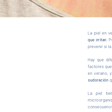
La piel en 
que irritan
. 
prevenir si l
Hay que dife
factores que
en verano, 
sudoración
q
La piel ti
microorgan
consecuencia 