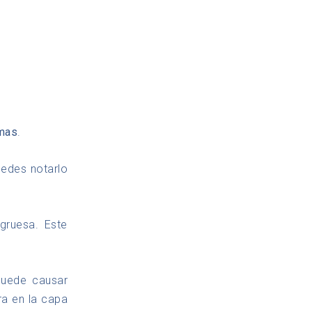
mas
.
uedes notarlo
gruesa. Este
puede causar
ra en la capa