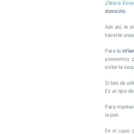
¡
Clínica Exce
domicilio
.
Aún así, te 
hacerte unas
Para la
infla
poseemos pr
evitar la seq
Si has de uti
Es un tipo d
Para mantene
la piel.
En el caso 