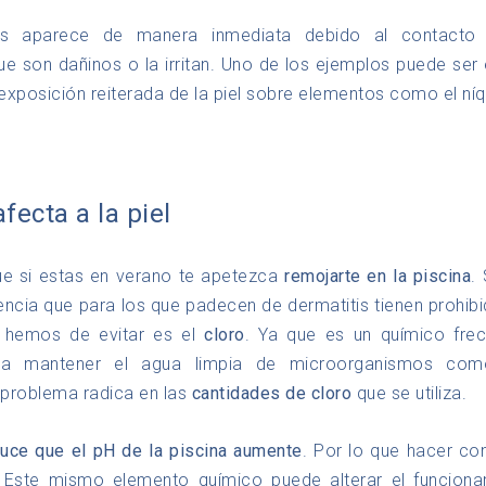
tis aparece de manera inmediata debido al contacto 
e son dañinos o la irritan. Uno de los ejemplos puede ser
a exposición reiterada de la piel sobre elementos como el níq
afecta a la piel
ue si estas en verano te apetezca
remojarte en la piscina
.
eencia que para los que padecen de dermatitis tienen prohibid
 hemos de evitar es el
cloro
. Ya que es un químico frec
ara mantener el agua limpia de microorganismos co
l problema radica en las
cantidades de cloro
que se utiliza.
duce que el pH de la piscina aumente
. Por lo que hacer co
 Este mismo elemento químico puede alterar el funciona