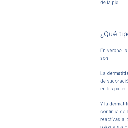
de la piel.
¿Qué tip
En verano la
son
La
dermatiti
de sudoració
en las pieles
Y la
dermatit
continua de 
reactivas al
rojos y esco