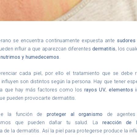
verano se encuentra continuamente expuesta ante
sudores
Pueden influir a que aparezcan diferentes
dermatitis
, los cua
a
nutrimos y humedecemos
.
renciar cada piel, por ello el tratamiento que se debe r
 influyen son distintos según la persona. Hay que tener esp
ya que hay más factores como los
rayos UV
,
elementos i
ue pueden provocarte dermatitis.
ene la función de
proteger al organismo
de agentes 
ismos que pueden dañar tu salud. La
reacción de l
de la dermatitis. Así la piel para protegerse produce la inf