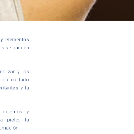
 y elementos
les se pueden
ealizar y los
ecial cuidado
rritantes
y la
externos y
a piel
es la
lamación.