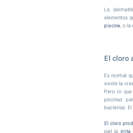
La dermati
elementos qu
piscina
, o l
El cloro 
Es normal q
existe la cr
Pero lo que
piscinas p
bacterias. E
El cloro pro
piel la
irrita
.