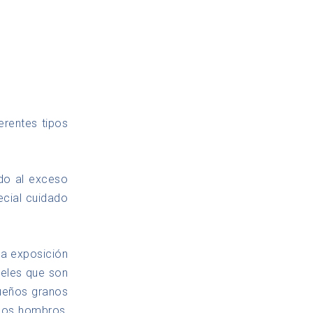
erentes tipos
ido al exceso
ecial cuidado
la exposición
ieles que son
queños granos
 los hombros,