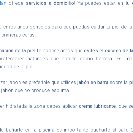
lan
ofrece
servicios a domicilio
! Ya puedes estar en tu
daremos unos consejos para que puedas cuidar tu piel de la 
 primeras curas.
mación de la piel
te aconsejamos que
evites el exceso de l
otectores naturales que actúan como barrera. Es imp
uedad de la piel.
lizar jabón es preferible que utilices
jabón en barra
sobre la
p
e jabón que no produce espuma.
r hidratada la zona debes aplicar
crema lubricante
, que s
de bañarte en la piscina es importante ducharte al salir