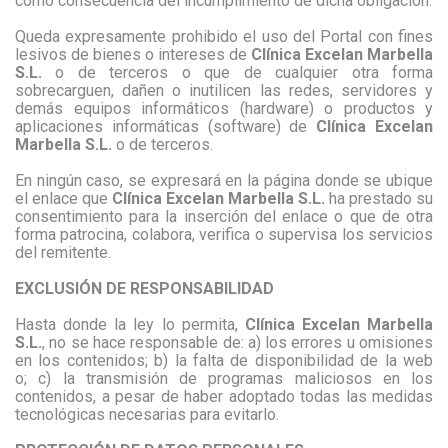
como consecuencia del incumplimiento de dicha obligación.
Queda expresamente prohibido el uso del Portal con fines
lesivos de bienes o intereses de
Clínica Excelan Marbella
S.L.
o de terceros o que de cualquier otra forma
sobrecarguen, dañen o inutilicen las redes, servidores y
demás equipos informáticos (hardware) o productos y
aplicaciones informáticas (software) de
Clínica Excelan
Marbella S.L.
o de terceros.
En ningún caso, se expresará en la página donde se ubique
el enlace que
Clínica Excelan Marbella S.L.
ha prestado su
consentimiento para la inserción del enlace o que de otra
forma patrocina, colabora, verifica o supervisa los servicios
del remitente.
EXCLUSIÓN DE RESPONSABILIDAD
Hasta donde la ley lo permita,
Clínica Excelan Marbella
S.L.
, no se hace responsable de:
a)
los errores u omisiones
en los contenidos;
b)
la falta de disponibilidad de la web
o;
c)
la transmisión de programas maliciosos en los
contenidos, a pesar de haber adoptado todas las medidas
tecnológicas necesarias para evitarlo.